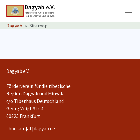
Skip to main content
Skip to page footer
You are here:
Dagyab
Sitemap
Dagyab e.V.
Förderverein für die tibetische
Region Dagyab und Minyak
c/o Tibethaus Deutschland
Georg Voigt Str. 4
60325 Frankfurt
thoesam[at]dagyab.de